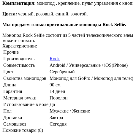
Комплектация:
монопод , крепление, пульт управления с кноп
Цвета:
черный, розовый, синий, золотой.
Мы продаем только оригинальные моноподы Rock Selfie.
Монопод Rock Selfie состоит из 5 частей телескопического эле
можете снимать
Характеристики:
Прочие
Производитель
Rock
Совместимость
Android / Универсальные / iOS(iPhone)
Цвет
Серебряный
Свойства моноподов
Монопод для GoPro / Монопод для телефо
Длина
90 см
Гарантия
14 дней
Материал ручки
Поролон
Использование в воде
Да
Пол
Мужские / Женские
Доставка
Завтра
Самовывоз
Сегодня
Похожие товары (8)