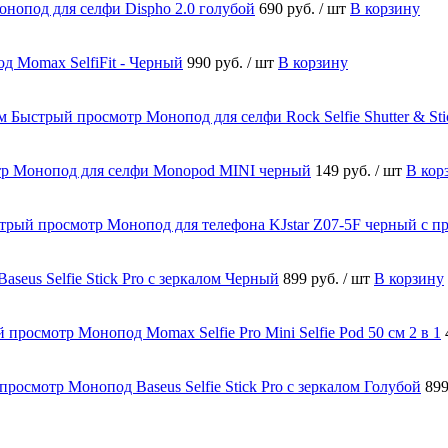
нопод для селфи Dispho 2.0 голубой
690 руб.
/ шт
В корзину
д Momax SelfiFit - Черный
990 руб.
/ шт
В корзину
Быстрый просмотр
Монопод для селфи Rock Selfie Shutter & St
тр
Монопод для селфи Monopod MINI черный
149 руб.
/ шт
В кор
трый просмотр
Монопод для телефона KJstar Z07-5F черный с п
Baseus Selfie Stick Pro с зеркалом Черный
899 руб.
/ шт
В корзину
й просмотр
Монопод Momax Selfie Pro Mini Selfie Pod 50 см 2 в 1
просмотр
Монопод Baseus Selfie Stick Pro с зеркалом Голубой
899