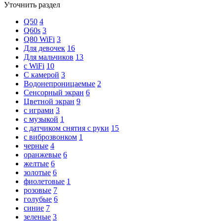
Уточнить раздел
Q50
4
Q60s
3
Q80 WiFi
3
Для девочек
16
Для мальчиков
13
с WiFi
10
С камерой
3
Водонепроницаемые
2
Сенсорный экран
6
Цветной экран
9
с играми
3
с музыкой
1
с датчиком снятия с руки
15
с виброзвонком
1
черные
4
оранжевые
6
желтые
6
золотые
6
фиолетовые
1
розовые
7
голубые
6
синие
7
зеленые
3