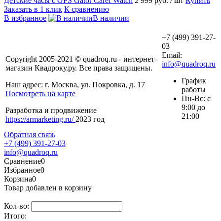
Детские часы с GPS Gator Caref Watch
2 999 руб.
/ шт
Купить
Заказать в 1 клик
К сравнению
В избранное
В наличии
+7 (499) 391-27-
03
Email:
Copyright 2005-2021 © quadroq.ru - интернет-
info@quadroq.ru
магазин Квадроку.ру. Все права защищены.
График
Наш адрес: г. Москва, ул. Покровка, д. 17
работы
Посмотреть на карте
Пн-Вс: с
9:00 до
Разработка и продвижение
21:00
https://armarketing.ru/
2023 год
Обратная связь
+7 (499) 391-27-03
info@quadroq.ru
Сравнение
0
Избранное
0
Корзина
0
Товар добавлен в корзину
Кол-во:
Итого: