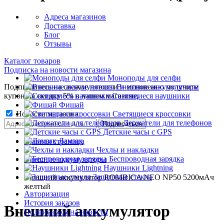
Адреса магазинов
Доставка
Блог
Отзывы
Каталог товаров
Подписка на новости магазина
Моноподы для селфи
Подпишитесь на свежие новости и мгновенно получите
Внешние аккумуляторы
купон на скидку 5% в нашем магазине.
Светящиеся наушники
Фишай
Новости магазина
Светящиеся кроссовки
Держатели для телефонов
Детские часы с GPS
Ламзак
Главная страница
Чехлы и накладки
•
Беспроводная зарядка
Внешние аккумуляторы
Наушники Lightning
•
Защитные стекла
Внешний аккумулятор ROMBICA NEO NP50 5200мАч
желтый
Авторизация
История заказов
Внешний аккумулятор
Подписаться на новости