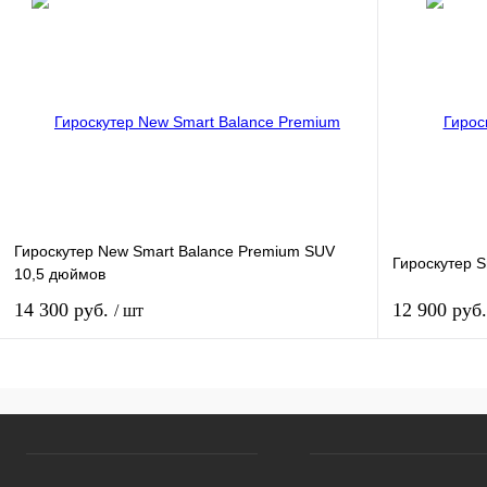
Купить в 1 клик
К сравнению
Купить в 1 к
В избранное
Под заказ
В избранное
Гироскутер New Smart Balance Premium SUV
Гироскутер 
10,5 дюймов
14 300 руб.
12 900 руб
/ шт
В корзину
Купить в 1 клик
К сравнению
Купить в 1 к
В избранное
Под заказ
В избранное