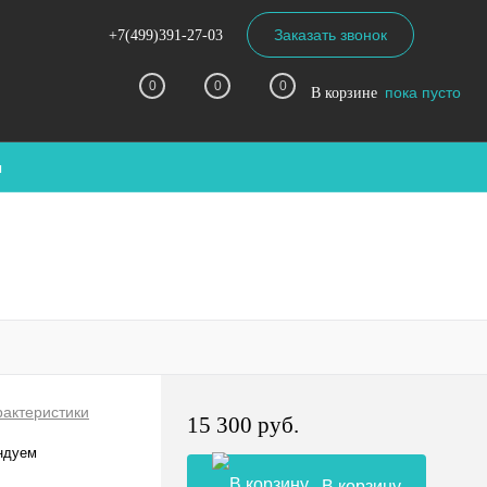
Заказать звонок
+7(499)391-27-03
0
0
0
пока пусто
В корзине
ы
рактеристики
15 300 руб.
ндуем
В корзину