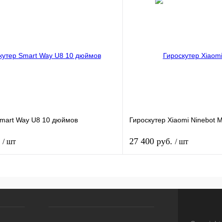
лик
К сравнению
Купить в 1 клик
Под заказ
В избранное
Smart Way U8 10 дюймов
Гироскутер Xiaomi Ninebot M
.
27 400 руб.
/ шт
/ шт
В корзину
В корз
лик
К сравнению
Купить в 1 клик
Под заказ
В избранное