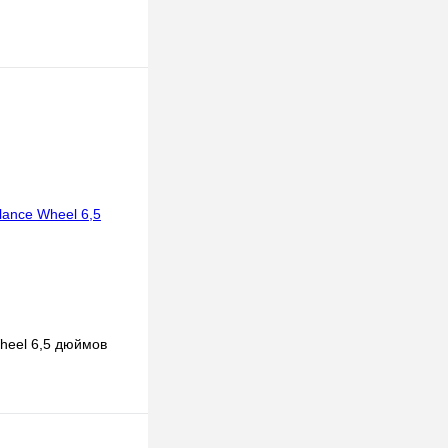
heel 6,5 дюймов
ину