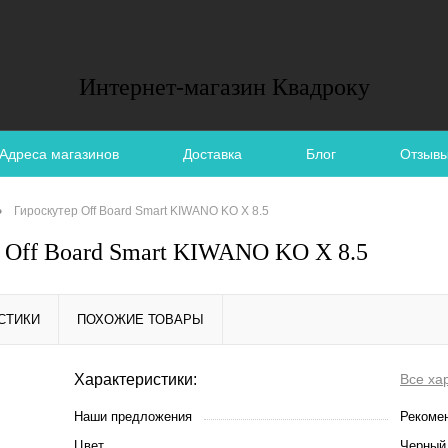
Квадроку
Интернет-магазин Квадроку
Адреса магазинов
Доставка
Блог
Отзыв
•
Гироскутер Off Board Smart KIWANO KO X 8.5
 Off Board Smart KIWANO KO X 8.5
СТИКИ
ПОХОЖИЕ ТОВАРЫ
Характеристики:
Все ха
Наши предложения
Рекоме
Цвет
Черный